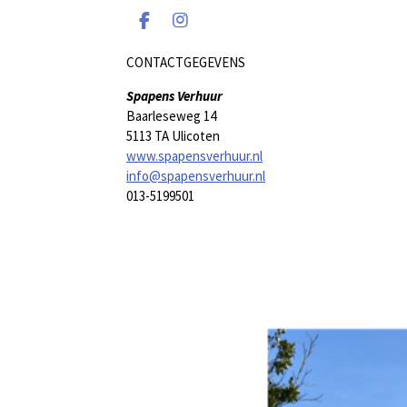
F
I
a
n
c
s
CONTACTGEGEVENS
e
t
b
a
Spapens Verhuur
o
g
Baarleseweg 14
o
r
5113 TA Ulicoten
k
a
www.spapensverhuur.nl
m
info@spapensverhuur.nl
013-5199501