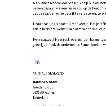
Als businesscoach voor het MKB help ik je om helde
Samen bepalen we een frisse stip op de horizon, m
zet de stappen om je bedrijf te verbeteren, terwi
Ik sta naast je als coach: ik motiveer je, laat je r
aan je bedrijf te werken, in plaats van te veel er in
Het resultaat? Meer rust, overzicht en balans tuss
groei jij zelf ook als ondernemer. Samen boeken 
L
i
n
CONTACTGEGEVENS
k
e
Balance & Grow
d
Goedentijd 35
I
5131 AR Alphen
n
Nederland