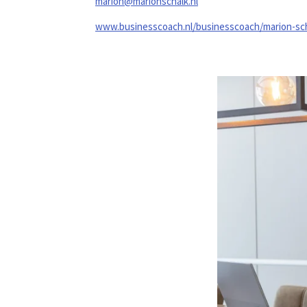
marion@marionschalk.nl
www.businesscoach.nl/businesscoach/marion-sc