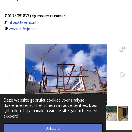
o
g
b
d
o
r
e
I
k
a
n
T
013 5081823 (algemeen nummer)
m
E
info@JReijns.nl
W
www.JReijns.nl
Deze website gebruikt cookies voor analyse-
doeleinden en/of het tonen van advertenties. Door
gebruik te blijven maken van de site gaat u hiermee
akkoord.
Akkoord