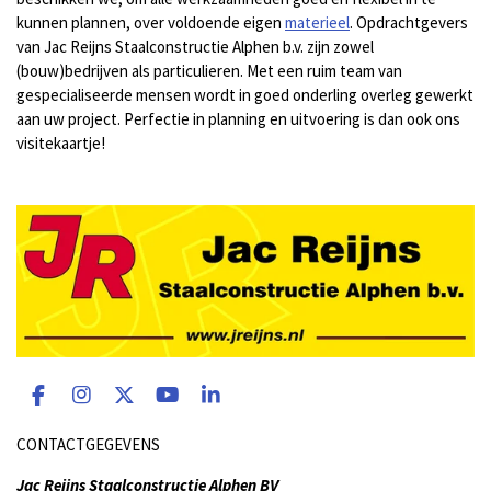
kunnen plannen, over voldoende eigen
materieel
. Opdrachtgevers
van Jac Reijns Staalconstructie Alphen b.v. zijn zowel
(bouw)bedrijven als particulieren. Met een ruim team van
gespecialiseerde mensen wordt in goed onderling overleg gewerkt
aan uw project. Perfectie in planning en uitvoering is dan ook ons
visitekaartje!
F
I
X
Y
L
a
n
o
i
c
s
u
n
CONTACTGEGEVENS
e
t
T
k
b
a
u
e
Jac Reijns Staalconstructie Alphen BV