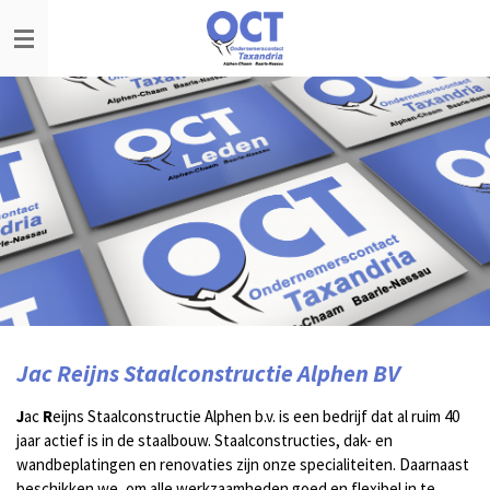
Ga
direct
naar
de
hoofdinhoud
Jac Reijns Staalconstructie Alphen BV
J
ac
R
eijns Staalconstructie Alphen b.v. is een bedrijf dat al ruim 40
jaar actief is in de staalbouw. Staalconstructies, dak- en
wandbeplatingen en renovaties zijn onze specialiteiten. Daarnaast
beschikken we, om alle werkzaamheden goed en flexibel in te