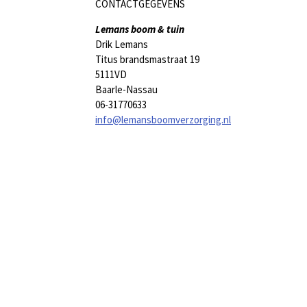
c
CONTACTGEGEVENS
e
b
Lemans boom & tuin
o
Drik Lemans
o
Titus brandsmastraat 19
k
5111VD
Baarle-Nassau
06-31770633
info@lemansboomverzorging.nl