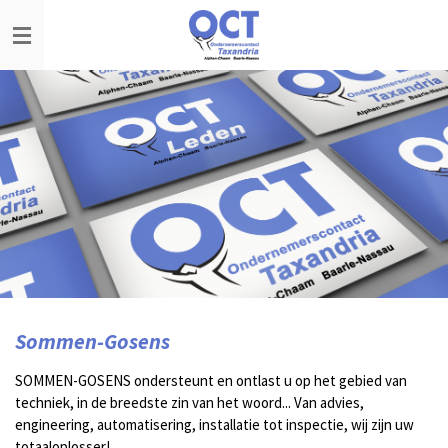
Ga
direct
naar
de
hoofdinhoud
Sommen-Gosens
SOMMEN-GOSENS
ondersteunt en ontlast u op het gebied van
techniek, in de breedste zin van het woord...
Van advies,
engineering, automatisering, installatie tot inspectie, wij zijn uw
totaaloplosser!