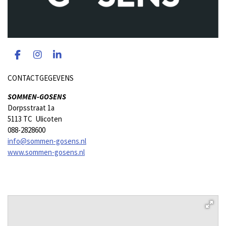
F
I
L
a
n
i
c
s
n
CONTACTGEGEVENS
e
t
k
b
a
e
SOMMEN-GOSENS
o
g
d
Dorpsstraat 1a
o
r
I
5113 TC Ulicoten
k
a
n
088-2828600
m
info@sommen-gosens.nl
www.sommen-gosens.nl