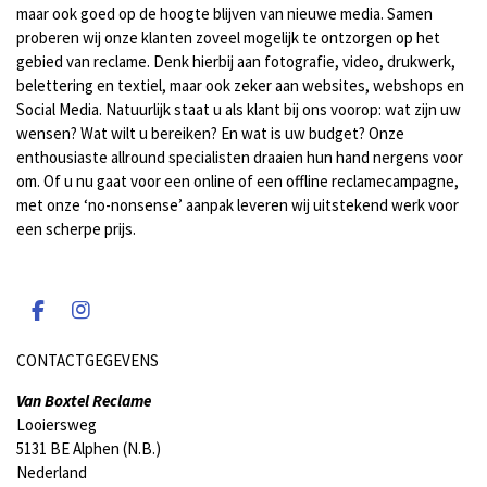
maar ook goed op de hoogte blijven van nieuwe media. Samen
proberen wij onze klanten zoveel mogelijk te ontzorgen op het
gebied van reclame. Denk hierbij aan fotografie, video, drukwerk,
belettering en textiel, maar ook zeker aan websites, webshops en
Social Media. Natuurlijk staat u als klant bij ons voorop: wat zijn uw
wensen? Wat wilt u bereiken? En wat is uw budget? Onze
enthousiaste allround specialisten draaien hun hand nergens voor
om. Of u nu gaat voor een online of een offline reclamecampagne,
met onze ‘no-nonsense’ aanpak leveren wij uitstekend werk voor
een scherpe prijs.
F
I
a
n
c
s
CONTACTGEGEVENS
e
t
b
a
Van Boxtel Reclame
o
g
Looiersweg
o
r
5131 BE Alphen (N.B.)
k
a
Nederland
m