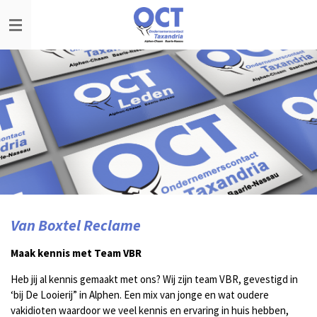
Ga
direct
naar
de
hoofdinhoud
Van Boxtel Reclame
Maak kennis met Team VBR
Heb jij al kennis gemaakt met ons? Wij zijn team VBR, gevestigd in
‘bij De Looierij” in Alphen. Een mix van jonge en wat oudere
vakidioten waardoor we veel kennis en ervaring in huis hebben,