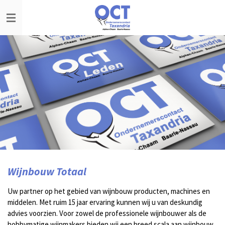
Ga
direct
naar
de
hoofdinhoud
Wijnbouw Totaal
Uw partner op het gebied van wijnbouw producten, machines en
middelen. Met ruim 15 jaar ervaring kunnen wij u van deskundig
advies voorzien. Voor zowel de professionele wijnbouwer als de
hobbymatige wijnmakers bieden wij een breed scala aan wijnbouw