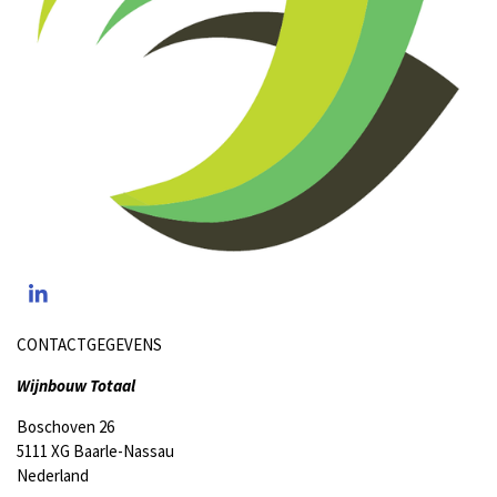
L
i
n
CONTACTGEGEVENS
k
e
Wijnbouw Totaal
d
I
Boschoven 26
n
5111 XG Baarle-Nassau
Nederland