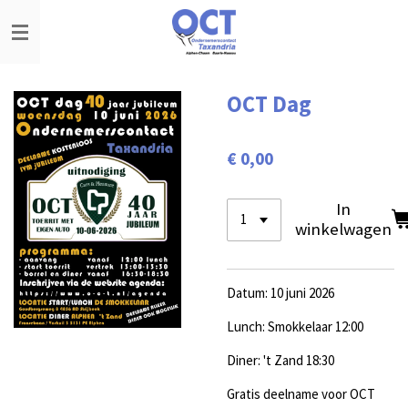
Ga
direct
naar
de
hoofdinhoud
OCT Dag
€ 0,00
In
winkelwagen
Datum: 10 juni 2026
Lunch: Smokkelaar 12:00
Diner: 't Zand 18:30
Gratis deelname voor OCT